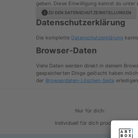
geben. Diese Einwilligung kannst du unter
ZU DEN DATENSCHUTZEINSTELLUNGEN
Datenschutzerklärung
Die komplette
Datenschutzerklärung
kanns
Browser-Daten
Viele Daten werden direkt in deinem Brows
gespeicherten Dinge gelöscht haben möchtes
der
Browserdaten-Löschen-Seite
erledigen
Nur für dich:
Individuell für dich produziert