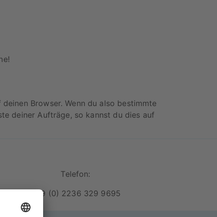
ne!
uf deinen Browser. Wenn du also bestimmte
te deiner Aufträge, so kannst du dies auf
Telefon:
+49 (0) 2236 329 9695