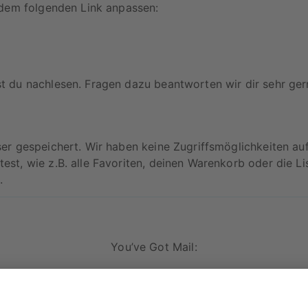
 dem folgenden Link anpassen:
t du nachlesen. Fragen dazu beantworten wir dir sehr ger
er gespeichert. Wir haben keine Zugriffsmöglichkeiten a
t, wie z.B. alle Favoriten, deinen Warenkorb oder die Lis
.
You’ve Got Mail:
service@artboxone.de