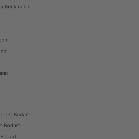
ina Beckmann
ann
ann
mann
orent Bodart
nt Bodart
 Bodart