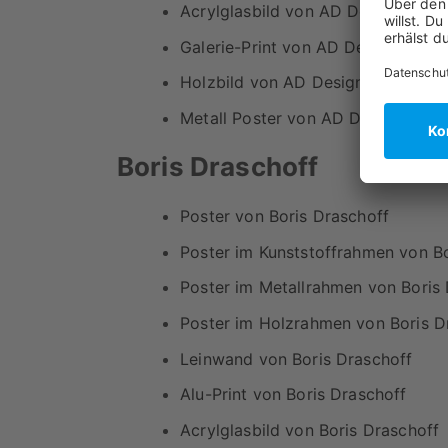
Acrylglasbild von AD Design
Galerie-Print von AD Design
Holzbild von AD Design
Metall Poster von AD Design
Boris Draschoff
Poster von Boris Draschoff
Poster im Kunststoffrahmen von Bo
Poster im Metallrahmen von Boris
Poster im Holzrahmen von Boris D
Leinwand von Boris Draschoff
Alu-Print von Boris Draschoff
Acrylglasbild von Boris Draschoff