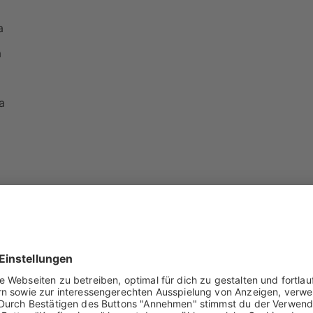
a
a
a
D Design
esign
ign