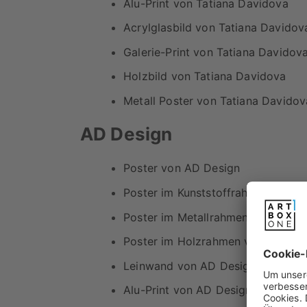
Alu-Print von Tatiana Davidova
Acrylglasbild von Tatiana Davidov
Galerie-Print von Tatiana Davidov
Holzbild von Tatiana Davidova
Metall Poster von Tatiana Davidov
AD Design
Poster von AD Design
Poster im Kunststoffrahmen von A
Poster im Metallrahmen von AD D
Poster im Holzrahmen von AD Des
Leinwand von AD Design
Alu-Print von AD Design