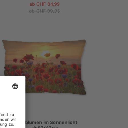
ab CHF 84,99
ab CHF 99,95
Mohnblumen im Sonnenlicht
als
60x40 cm