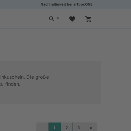
Nachhaltigkeit bei artboxONE
inkuscheln. Die große
u finden.
«
»
1
2
3
PREVIOUS
NEXT