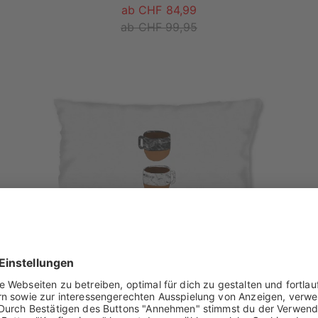
ab CHF 84,99
ab CHF 99,95
Coffee Before Talkie
als
60x40 cm