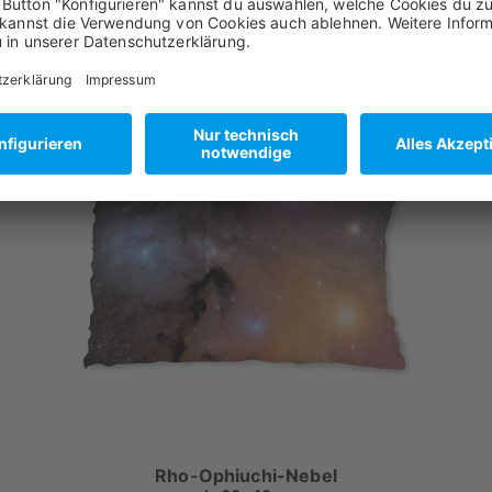
ab CHF 84,99
ab CHF 99,95
Rho-Ophiuchi-Nebel