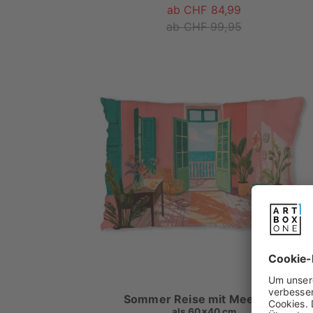
ab CHF 84,99
ab CHF 99,95
Sommer Reise mit Meerblick
als
60x40 cm