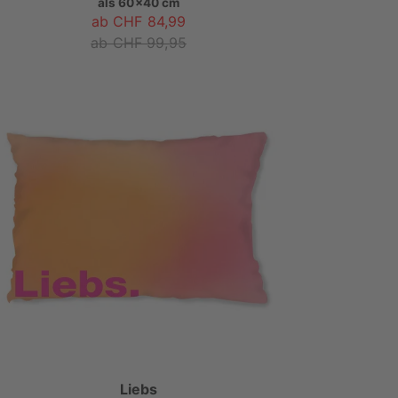
als
60x40 cm
ab CHF 84,99
ab CHF 99,95
Liebs