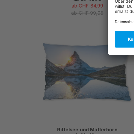
ab CHF 84,99
ab CHF 99,95
Riffelsee und Matterhorn