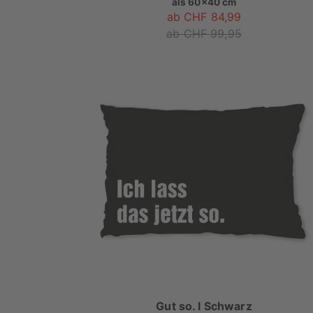
als
60x40 cm
ab CHF 84,99
ab CHF 99,95
Gut so. I Schwarz