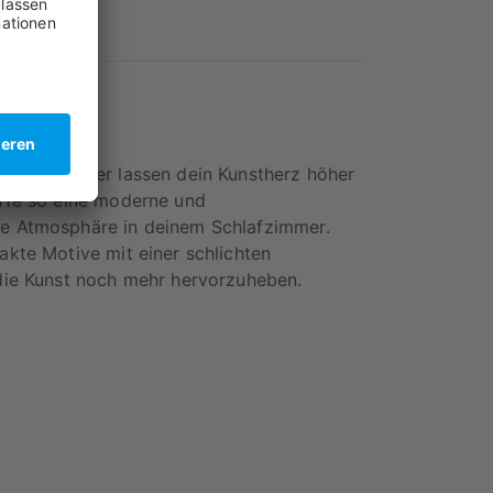
 Kunst
n Wandbilder lassen dein Kunstherz höher
ffe so eine moderne und
e Atmosphäre in deinem Schlafzimmer.
akte Motive mit einer schlichten
die Kunst noch mehr hervorzuheben.