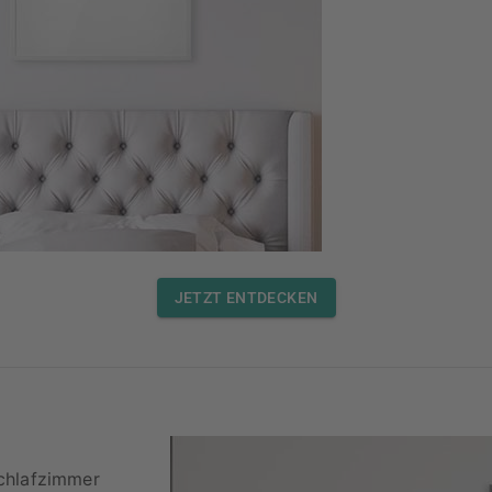
JETZT ENTDECKEN
chlafzimmer