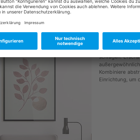
Abstrakte
Unsere abstrakte
schlagen. Erscha
außergewöhnlich
Kombiniere abstr
Einrichtung, um 