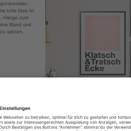
spirierenden
 tolle Idee ist
en. Hänge zum
deine Wand und
 zu setzen.
JETZT ENTDECKEN