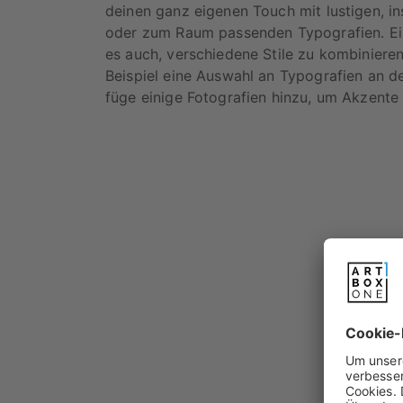
deinen ganz eigenen Touch mit lustigen, in
oder zum Raum passenden Typografien. Eine
es auch, verschiedene Stile zu kombinier
Beispiel eine Auswahl an Typografien an 
füge einige Fotografien hinzu, um Akzente