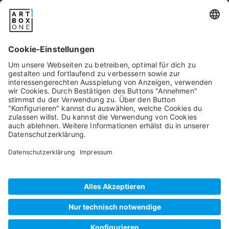
Newsletter
Pixum
Widerrufsbelehrung
Datenschutz
AGB/Kundeninfos
Beschwerde/Schlichtung
Impressum
©
2026
artboxONE