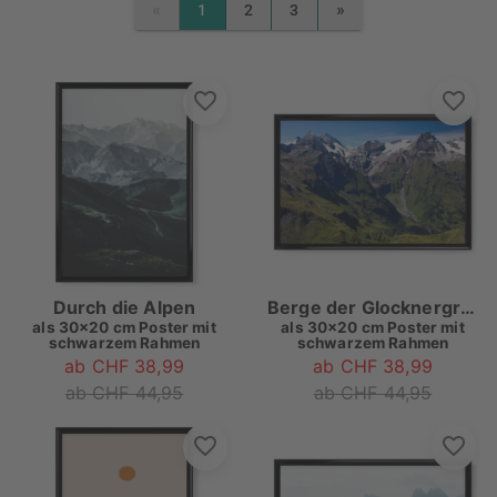
«
»
1
2
3
PREVIOUS
NEXT
Durch die Alpen
Berge der Glocknergruppe
als
30x20 cm Poster mit
als
30x20 cm Poster mit
schwarzem Rahmen
schwarzem Rahmen
ab CHF 38,99
ab CHF 38,99
ab CHF 44,95
ab CHF 44,95