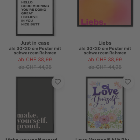
Just in case
Liebs
als
30x20 cm Poster mit
als
30x20 cm Poster mit
schwarzem Rahmen
schwarzem Rahmen
ab CHF 38,99
ab CHF 38,99
ab CHF 44,95
ab CHF 44,95
Make yourself proud - Quote
Love Yourself. Mit Blumen