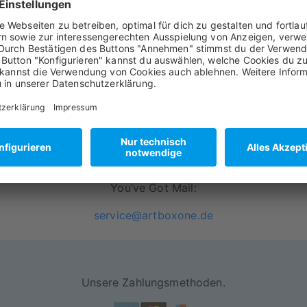
ZU UNSEREN MOTIVEN AUF ALU-PRINT
You’ve Got Mail:
service@artboxone.de
Unsere Zahlungsmethoden.