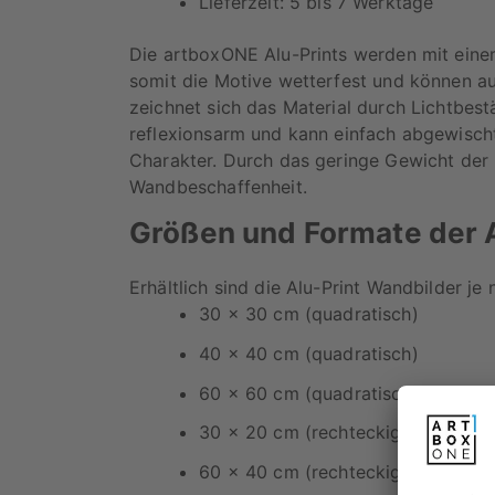
Lieferzeit: 5 bis 7 Werktage
Die artboxONE Alu-Prints werden mit einem
somit die Motive wetterfest und können a
zeichnet sich das Material durch Lichtbest
reflexionsarm und kann einfach abgewischt
Charakter. Durch das geringe Gewicht der 
Wandbeschaffenheit.
Größen und Formate der A
Erhältlich sind die Alu-Print Wandbilder je
30 x 30 cm (quadratisch)
40 x 40 cm (quadratisch)
60 x 60 cm (quadratisch)
30 x 20 cm (rechteckig)
60 x 40 cm (rechteckig)