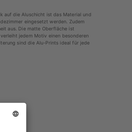
 auf die Aluschicht ist das Material und
Badezimmer eingesetzt werden. Zudem
eit aus. Die matte Oberfläche ist
 verleiht jedem Motiv einen besonderen
rung sind die Alu-Prints ideal für jede