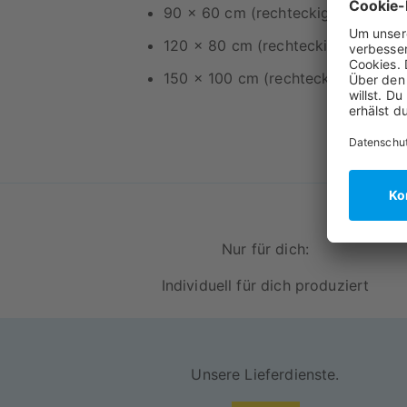
90 x 60 cm (rechteckig)
120 x 80 cm (rechteckig)
150 x 100 cm (rechteckig)
Nur für dich:
Individuell für dich produziert
Unsere Lieferdienste.