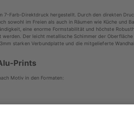
 7-Farb-Direktdruck hergestellt. Durch den direkten Druck
uch sowohl im Freien als auch in Räumen wie Küche und 
ändigkeit, eine enorme Formstabilität und höchste Robusth
 werden. Der leicht metallische Schimmer der Oberfläche
3mm starken Verbundplatte und die mitgelieferte Wandhalte
lu-Prints
 nach Motiv in den Formaten: