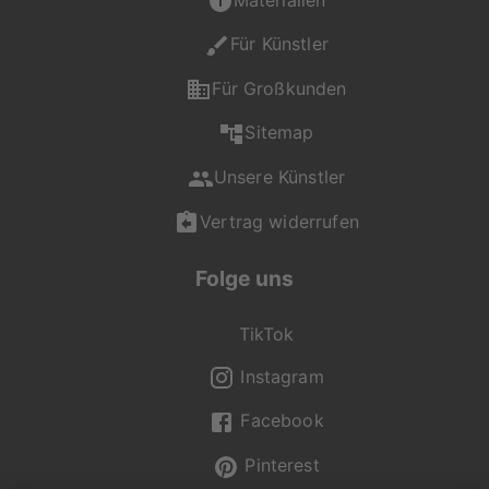
Motiv, Produkt oder
Format hast, ist unser
Für Künstler
Kundenservice gerne
für dich da und
Für Großkunden
unterstützt dich bei
Sitemap
deiner Auswahl.
Unsere Künstler
Du erreichst uns Mo -
Fr von 08:00 - 20:00
Vertrag widerrufen
Uhr, Sa - So von 12:00
- 20:00 Uhr unter +49
Folge uns
(0) 2236 329 9695
oder per Mail an
service@artboxone.de
.
TikTok
Instagram
Facebook
Pinterest