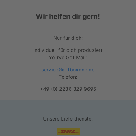
Alu-Dibond Bilder haben eine schöne,
Wir helfen dir gern!
seidenmatte und reflexionsarme
Oberfläche.
Robustes, wetterfestes und leichtes
Nur für dich:
Material
Individuell für dich produziert
Hochwertige Druckqualität & satte Farben
You’ve Got Mail:
Licht- sowie UV-beständige Oberfläche
service@artboxone.de
Telefon:
Inkl. Schienensystem zum aufhängen.
+49 (0) 2236 329 9695
Unsere Lieferdienste.