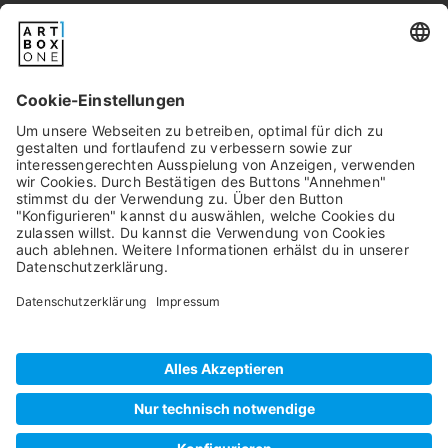
Newsletter
Pixum
Widerrufsbelehrung
Datenschutz
AGB/Kundeninfos
Beschwerde/Schlichtung
Impressum
©
2026
artboxONE