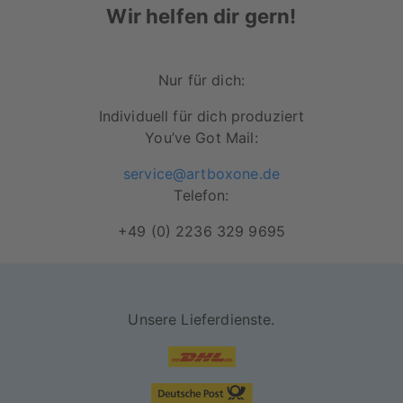
Wir helfen dir gern!
seidenmatte und reflexionsarme
Oberfläche.
Robustes, wetterfestes und leichtes
Nur für dich:
Material
Individuell für dich produziert
Hochwertige Druckqualität & satte Farben
You’ve Got Mail:
Licht- sowie UV-beständige Oberfläche
service@artboxone.de
Telefon:
Inkl. Schienensystem zum aufhängen.
+49 (0) 2236 329 9695
Unsere Lieferdienste.