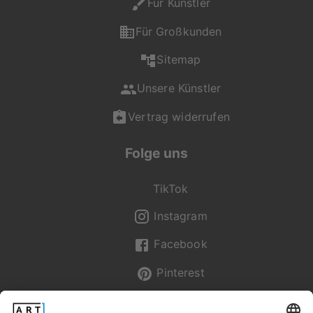
Für Künstler
Kundenservice gerne
für dich da und
Für Großkunden
unterstützt dich bei
Sitemap
deiner Auswahl.
Unsere Künstler
Du erreichst uns Mo -
Fr von 08:00 - 20:00
Vertrag widerrufen
Uhr, Sa - So von 12:00
- 20:00 Uhr unter +49
Folge uns
(0) 2236 329 9695
oder per Mail an
service@artboxone.de
.
TikTok
Instagram
Facebook
Pinterest
Newsletter