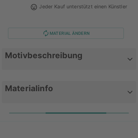
Jeder Kauf unterstützt einen Künstler
MATERIAL ÄNDERN
Motivbeschreibung
Flying Smiley Rose
Materialinfo
Deine Lieblingsmotive als Alu-
Dibond
Alu-Dibond Bilder haben eine schöne,