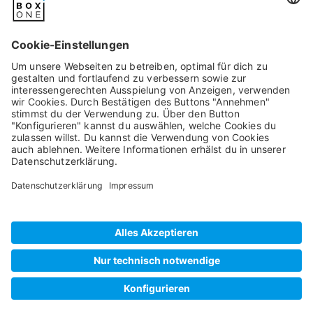
Pixum
Widerrufsbelehrung
Datenschutz
AGB/Kundeninfos
Beschwerde/Schlichtung
Impressum
©
2026
artboxONE