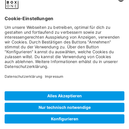
Pixum
Widerrufsbelehrung
Datenschutz
AGB/Kundeninfos
Beschwerde/Schlichtung
Impressum
©
2026
artboxONE