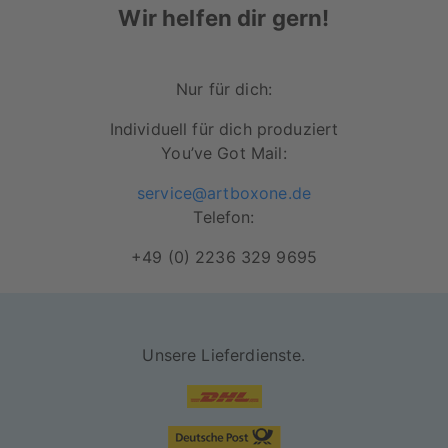
Wir helfen dir gern!
seidenmatte und reflexionsarme
Oberfläche.
Robustes, wetterfestes und leichtes
Nur für dich:
Material
Individuell für dich produziert
Hochwertige Druckqualität & satte Farben
You’ve Got Mail:
Licht- sowie UV-beständige Oberfläche
service@artboxone.de
Telefon:
Inkl. Schienensystem zum aufhängen.
+49 (0) 2236 329 9695
Unsere Lieferdienste.