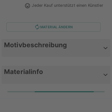
Jeder Kauf unterstützt einen Künstler
MATERIAL ÄNDERN
Motivbeschreibung
tach auch
Materialinfo
Deine Lieblingsmotive als Alu-
Dibond
Alu-Dibond Bilder haben eine schöne,