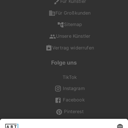
Für Künstler
Kundenservice gerne
für dich da und
Für Großkunden
unterstützt dich bei
Sitemap
deiner Auswahl.
Unsere Künstler
Du erreichst uns Mo -
Fr von 08:00 - 20:00
Vertrag widerrufen
Uhr, Sa - So von 12:00
- 20:00 Uhr unter +49
Folge uns
(0) 2236 329 9695
oder per Mail an
service@artboxone.de
.
TikTok
Instagram
Facebook
Pinterest
Newsletter