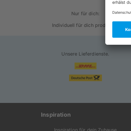
Inbegriffenes Passepartout f
Nur für dich:
Unsere Poster werden auf 24
Individuell für dich produziert
Für die Langlebigkeit der Pos
Rahme sind in schwarz, weiß u
Robuste Acrylglasscheibe zum
Unsere Lieferdienste.
Motiv wird durch den Rahmen
Versand erfolgt fertig gerah
"On Demand" für dich pr
Jede Bestel
Inspiration
Wunschprod
Falls du Fr
Inspiration für dein Zuhause