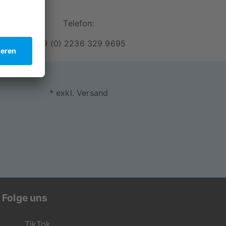
Telefon:
+49 (0) 2236 329 9695
* exkl. Versand
 Schmutz geschützt
 zum Detail entsteht so dein persönliches
Folge uns
denservice gerne für dich da und
TikTok