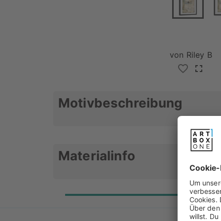
von
Riley B
Motivbeschreibung
Eine Libelle auf Notenblättern mit B
Materialinfo
Verleihe deinem Lieblin
tollen Look