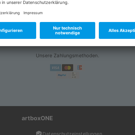
ür das gewisse Etwas
You’ve Got Mail:
0g/m² starkem Bilderdruckpapier gedruckt
service@artboxone.de
ter ist das Papier besonders lichtbeständig
nd kiefer erhältlich
 Schutz deines Lieblingsposters
Unsere Zahlungsmethoden.
 und die rückseitige Versiegelung vor Staub und
mt und sicher verpackt
oduziert
lung wird individuell für dich gefertigt. Mit viel Liebe
artboxONE
ukt in der gewohnt hohen Qualität von artboxONE.
agen zu Motiv, Produkt oder Format hast, ist unser Kun
Datenschutzeinstellungen