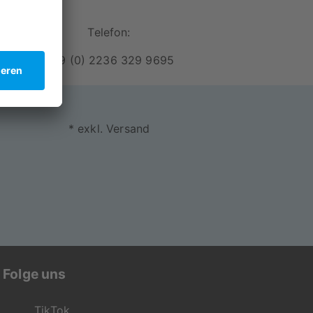
Telefon:
+49 (0) 2236 329 9695
 Schmutz geschützt
* exkl. Versand
Folge uns
 zum Detail entsteht so dein persönliches
TikTok