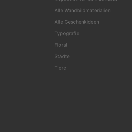
Wunschprod
Alle Wandbildmaterialien
Falls du Fr
unterstützt
Alle Geschenkideen
Du erreichs
Typografie
9695 oder 
Floral
Städte
Tiere