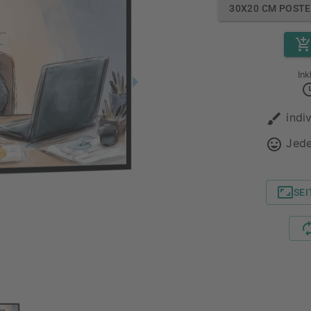
30X20 CM POST
Ink
indi
Jede
SE