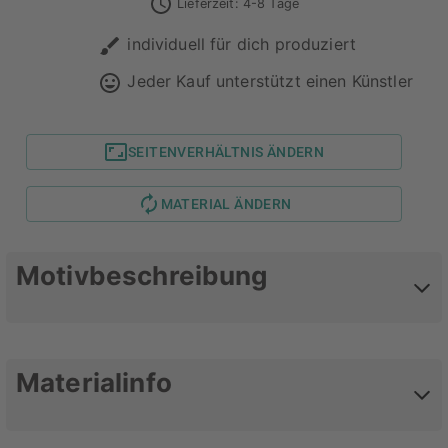
Lieferzeit: 4-8 Tage
individuell für dich produziert
Jeder Kauf unterstützt einen Künstler
SEITENVERHÄLTNIS ÄNDERN
MATERIAL ÄNDERN
Motivbeschreibung
Pencil drawing, part of a serie of acorn, pinecone
Materialinfo
and shell