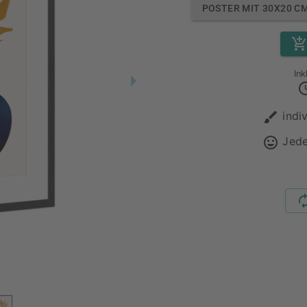
POSTER MIT 30X20 C
Ink
indi
Jede