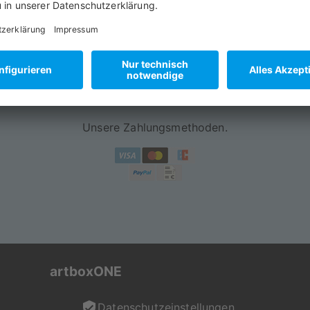
You’ve Got Mail:
service@artboxone.de
Unsere Zahlungsmethoden.
artboxONE
Datenschutzeinstellungen