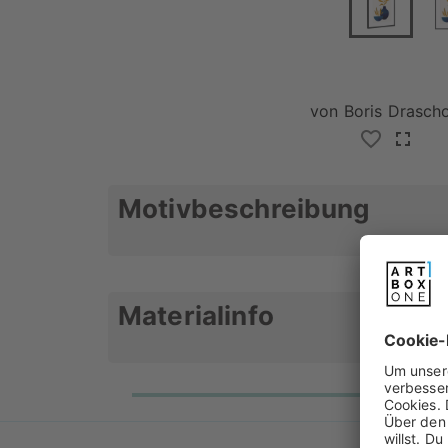
von
Boris Drascho
Motivbeschreibung
Autumn Flowers in a vase
Materialinfo